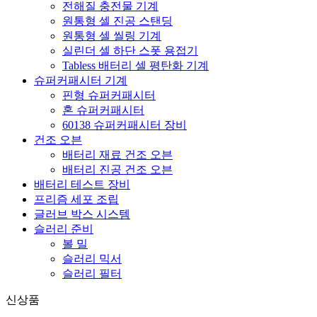
전해질 충전물 기계
원통형 셀 진공 스탠딩
원통형 셀 씰링 기계
실린더 셀 하단 스폿 용접기
Tabless 배터리 셀 평탄화 기계
슈퍼커패시터 기계
핀형 슈퍼커패시터
혼 슈퍼커패시터
60138 슈퍼커패시터 장비
건조 오븐
배터리 재료 건조 오븐
배터리 진공 건조 오븐
배터리 테스트 장비
프리즘 세포 조립
글러브 박스 시스템
슬러리 준비
볼 밀
슬러리 믹서
슬러리 필터
신상품