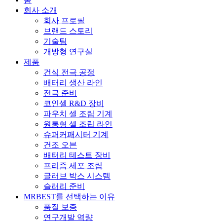
회사 소개
회사 프로필
브랜드 스토리
기술팀
개방형 연구실
제품
건식 전극 공정
배터리 생산 라인
전극 준비
코인셀 R&D 장비
파우치 셀 조립 기계
원통형 셀 조립 라인
슈퍼커패시터 기계
건조 오븐
배터리 테스트 장비
프리즘 세포 조립
글러브 박스 시스템
슬러리 준비
MRBEST를 선택하는 이유
품질 보증
연구개발 역량