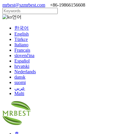
mrbest@szmrbest.com
+86-19866156608
언어
한국어
English
Türkçe
Italiano
Français
slovenčina
Español
hrvatski
Nederlands
dansk
suomi
عربي
Malti
홈