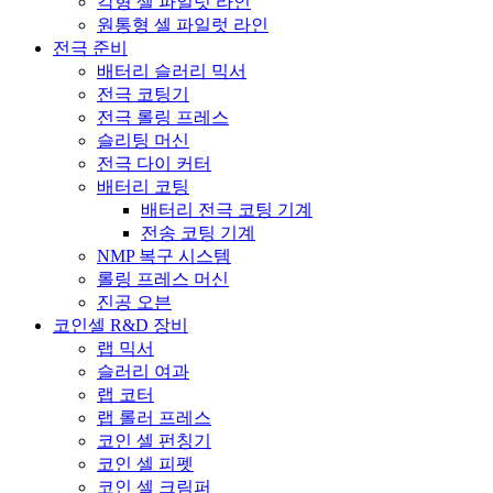
각형 셀 파일럿 라인
원통형 셀 파일럿 라인
전극 준비
배터리 슬러리 믹서
전극 코팅기
전극 롤링 프레스
슬리팅 머신
전극 다이 커터
배터리 코팅
배터리 전극 코팅 기계
전송 코팅 기계
NMP 복구 시스템
롤링 프레스 머신
진공 오븐
코인셀 R&D 장비
랩 믹서
슬러리 여과
랩 코터
랩 롤러 프레스
코인 셀 펀칭기
코인 셀 피펫
코인 셀 크림퍼