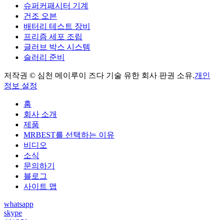
슈퍼커패시터 기계
건조 오븐
배터리 테스트 장비
프리즘 세포 조립
글러브 박스 시스템
슬러리 준비
저작권 © 심천 메이루이 즈다 기술 유한 회사 판권 소유.
개인
정보 설정
홈
회사 소개
제품
MRBEST를 선택하는 이유
비디오
소식
문의하기
블로그
사이트 맵
whatsapp
skype